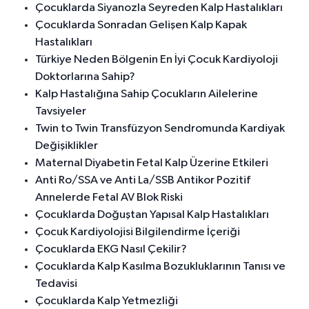
Çocuklarda Siyanozla Seyreden Kalp Hastalıkları
Çocuklarda Sonradan Gelişen Kalp Kapak
Hastalıkları
Türkiye Neden Bölgenin En İyi Çocuk Kardiyoloji
Doktorlarına Sahip?
Kalp Hastalığına Sahip Çocukların Ailelerine
Tavsiyeler
Twin to Twin Transfüzyon Sendromunda Kardiyak
Değişiklikler
Maternal Diyabetin Fetal Kalp Üzerine Etkileri
Anti Ro/SSA ve Anti La/SSB Antikor Pozitif
Annelerde Fetal AV Blok Riski
Çocuklarda Doğuştan Yapısal Kalp Hastalıkları
Çocuk Kardiyolojisi Bilgilendirme İçeriği
Çocuklarda EKG Nasıl Çekilir?
Çocuklarda Kalp Kasılma Bozukluklarının Tanısı ve
Tedavisi
Çocuklarda Kalp Yetmezliği