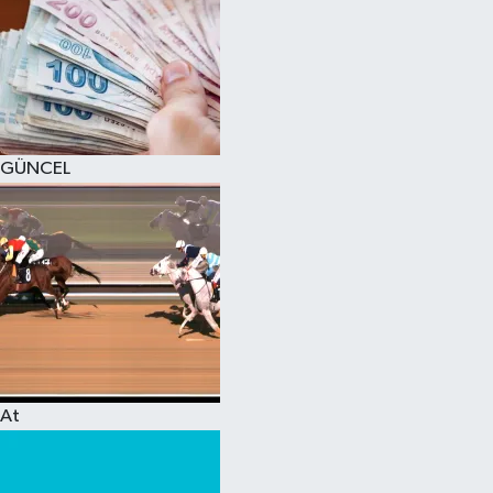
GÜNCEL
At