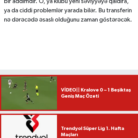
bir addımdır. O, ya klubu yeni səviyyəyə qaldıra,
ya da ciddi problemlər yarada bilər. Bu transferin
nə dərəcədə əsaslı olduğunu zaman göstərəcək.
VİDEO|| Kralove 0 – 1 Beşiktaş
Geniş Maç Özeti
Trendyol Süper Lig 1. Hafta
Maçları