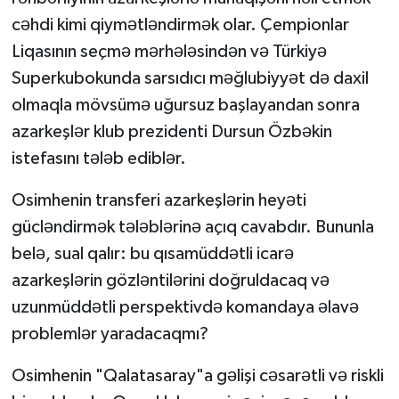
cəhdi kimi qiymətləndirmək olar. Çempionlar
Liqasının seçmə mərhələsindən və Türkiyə
Superkubokunda sarsıdıcı məğlubiyyət də daxil
olmaqla mövsümə uğursuz başlayandan sonra
azarkeşlər klub prezidenti Dursun Özbəkin
istefasını tələb ediblər.
Osimhenin transferi azarkeşlərin heyəti
gücləndirmək tələblərinə açıq cavabdır. Bununla
belə, sual qalır: bu qısamüddətli icarə
azarkeşlərin gözləntilərini doğruldacaq və
uzunmüddətli perspektivdə komandaya əlavə
problemlər yaradacaqmı?
Osimhenin "Qalatasaray"a gəlişi cəsarətli və riskli