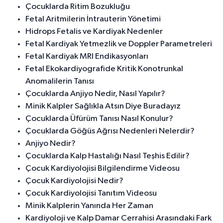
Çocuklarda Ritim Bozukluğu
Fetal Aritmilerin İntrauterin Yönetimi
Hidrops Fetalis ve Kardiyak Nedenler
Fetal Kardiyak Yetmezlik ve Doppler Parametreleri
Fetal Kardiyak MRI Endikasyonları
Fetal Ekokardiyografide Kritik Konotrunkal
Anomalilerin Tanısı
Çocuklarda Anjiyo Nedir, Nasıl Yapılır?
Minik Kalpler Sağlıkla Atsın Diye Buradayız
Çocuklarda Üfürüm Tanısı Nasıl Konulur?
Çocuklarda Göğüs Ağrısı Nedenleri Nelerdir?
Anjiyo Nedir?
Çocuklarda Kalp Hastalığı Nasıl Teşhis Edilir?
Çocuk Kardiyolojisi Bilgilendirme Videosu
Çocuk Kardiyolojisi Nedir?
Çocuk Kardiyolojisi Tanıtım Videosu
Minik Kalplerin Yanında Her Zaman
Kardiyoloji ve Kalp Damar Cerrahisi Arasındaki Fark