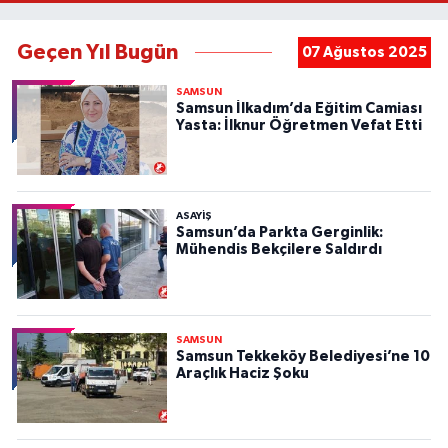
Geçen Yıl Bugün
07 Ağustos 2025
SAMSUN
Samsun İlkadım’da Eğitim Camiası
Yasta: İlknur Öğretmen Vefat Etti
ASAYIŞ
Samsun’da Parkta Gerginlik:
Mühendis Bekçilere Saldırdı
SAMSUN
Samsun Tekkeköy Belediyesi’ne 10
Araçlık Haciz Şoku