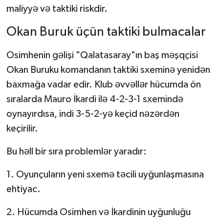
maliyyə və taktiki riskdir.
Okan Buruk üçün taktiki bulmacalar
Osimhenin gəlişi "Qalatasaray"ın baş məşqçisi
Okan Buruku komandanın taktiki sxeminə yenidən
baxmağa vadar edir. Klub əvvəllər hücumda ön
sıralarda Mauro İkardi ilə 4-2-3-1 sxemində
oynayırdısa, indi 3-5-2-yə keçid nəzərdən
keçirilir.
Bu həll bir sıra problemlər yaradır:
1. Oyunçuların yeni sxemə təcili uyğunlaşmasına
ehtiyac.
2. Hücumda Osimhen və İkardinin uyğunluğu