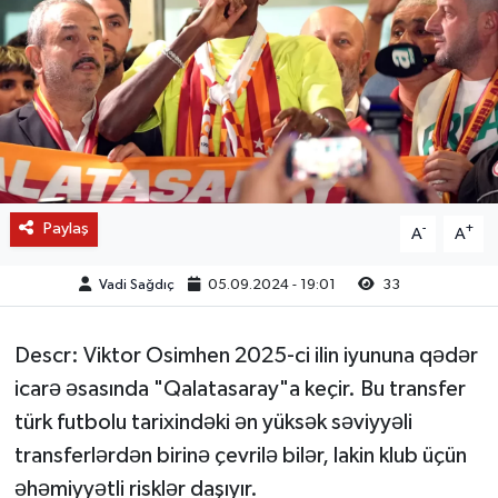
Paylaş
-
+
A
A
Vadi Sağdıç
05.09.2024 - 19:01
33
Descr: Viktor Osimhen 2025-ci ilin iyununa qədər
icarə əsasında "Qalatasaray"a keçir. Bu transfer
türk futbolu tarixindəki ən yüksək səviyyəli
transferlərdən birinə çevrilə bilər, lakin klub üçün
əhəmiyyətli risklər daşıyır.