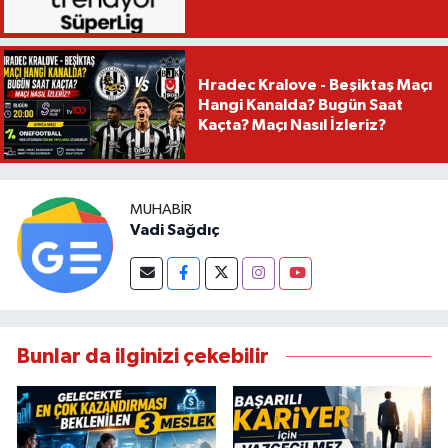
Hradec Kralove - Beşiktaş Maçı
Hangi Kanalda? Bugün Saat
Kaçta? Maçı Nasıl İzleriz?
MUHABIR
Vadi Sağdıç
Bunlar da ilginizi çekebilir