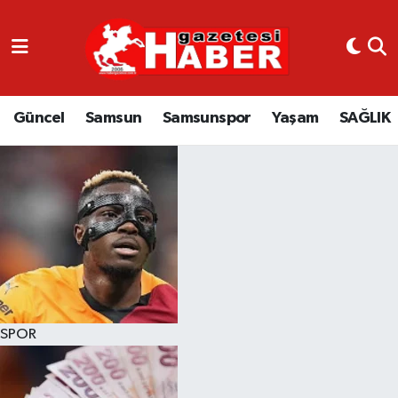
GÜNCEL
SAMSUN
Güncel
Samsun
Samsunspor
Yaşam
SAĞLIK
SAMSUNSPOR
EKONOMİ
YAŞAM
SPOR