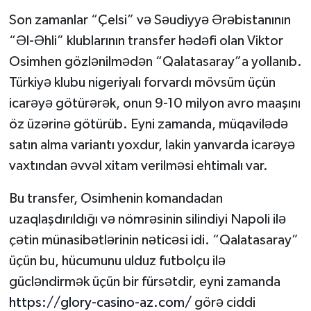
Son zamanlar “Çelsi” və Səudiyyə Ərəbistanının
“Əl-Əhli” klublarının transfer hədəfi olan Viktor
Osimhen gözlənilmədən “Qalatasaray”a yollanıb.
Türkiyə klubu nigeriyalı forvardı mövsüm üçün
icarəyə götürərək, onun 9-10 milyon avro maaşını
öz üzərinə götürüb. Eyni zamanda, müqavilədə
satın alma variantı yoxdur, lakin yanvarda icarəyə
vaxtından əvvəl xitam verilməsi ehtimalı var.
Bu transfer, Osimhenin komandadan
uzaqlaşdırıldığı və nömrəsinin silindiyi Napoli ilə
çətin münasibətlərinin nəticəsi idi. “Qalatasaray”
üçün bu, hücumunu ulduz futbolçu ilə
gücləndirmək üçün bir fürsətdir, eyni zamanda
https://glory-casino-az.com/
görə ciddi