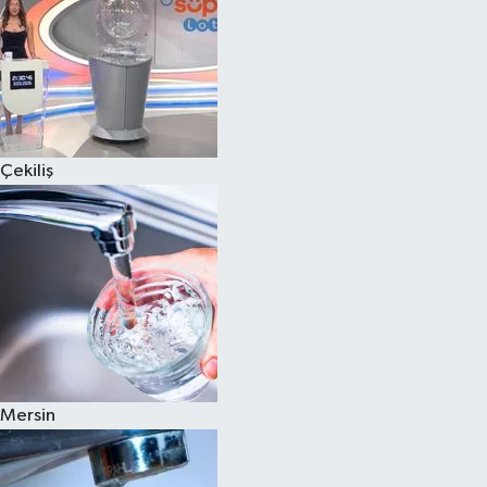
Çekiliş
Mersin