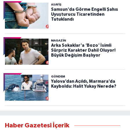
ASAYIŞ
Samsun'da Görme Engelli Şahıs
Uyuşturucu Ticaretinden
Tutuklandı
MAGAZİN
Arka Sokaklar'a 'Bozo' İsimli
Sürpriz Karakter Dahil Oluyor!
Büyük Değişim Başlıyor
GÜNDEM
Yalova’dan Açıldı, Marmara’da
Kayboldu: Halit Yukay Nerede?
Haber Gazetesi İçerik