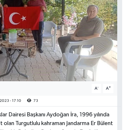
-
+
A
A
2023 - 17:10
73
lar Dairesi Başkanı Aydoğan İra, 1996 yılında
hit olan Turgutlulu kahraman Jandarma Er Bülent