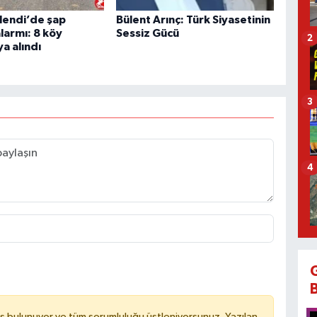
lendi’de şap
Bülent Arınç: Türk Siyasetinin
alarmı: 8 köy
Sessiz Gücü
2
a alındı
3
4
ş bulunuyor ve tüm sorumluluğu üstleniyorsunuz. Yazılan