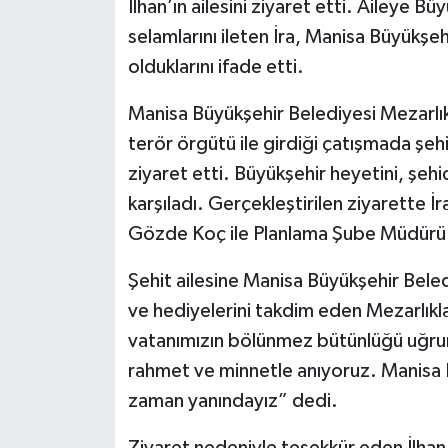
İlhan’ın ailesini ziyaret etti. Aileye 
selamlarını ileten İra, Manisa Büyükşe
olduklarını ifade etti.
Manisa Büyükşehir Belediyesi Mezarlık
terör örgütü ile girdiği çatışmada şehit
ziyaret etti. Büyükşehir heyetini, şeh
karşıladı. Gerçekleştirilen ziyarette
Gözde Koç ile Planlama Şube Müdürü Al
Şehit ailesine Manisa Büyükşehir Beled
ve hediyelerini takdim eden Mezarlıkl
vatanımızın bölünmez bütünlüğü uğruna
rahmet ve minnetle anıyoruz. Manisa B
zaman yanındayız” dedi.
Ziyaret nedeniyle teşekkür eden İlhan 