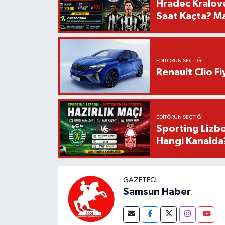
Hradec Kralov
Saat Kaçta? Maç
EDITÖRÜN SEÇTIĞI
Renault Clio F
EDITÖRÜN SEÇTIĞI
Sporting Lizbo
Hangi Kanalda
GAZETECI
Samsun Haber