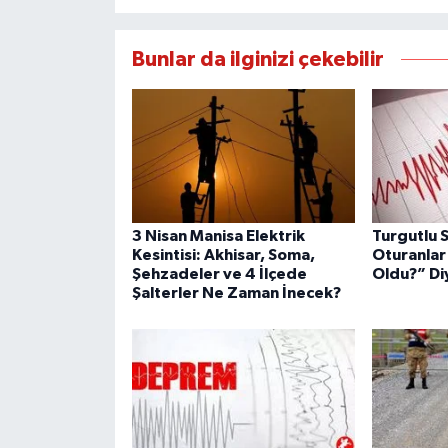
Bunlar da ilginizi çekebilir
3 Nisan Manisa Elektrik
Turgutlu S
Kesintisi: Akhisar, Soma,
Oturanlar
Şehzadeler ve 4 İlçede
Oldu?” Di
Şalterler Ne Zaman İnecek?