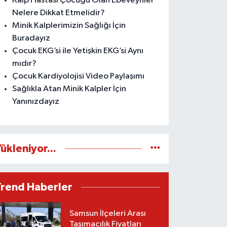
Kalp Hastası Çocuğu Olan Ebeveynler
Nelere Dikkat Etmelidir?
Minik Kalplerimizin Sağlığı İçin
Buradayız
Çocuk EKG’si ile Yetişkin EKG’si Aynı
mıdır?
Çocuk Kardiyolojisi Video Paylaşımı
Sağlıkla Atan Minik Kalpler İçin
Yanınızdayız
ükleniyor...
Trend Haberler
Samsun İlçeleri Arası
Taşımacılık Fiyatları