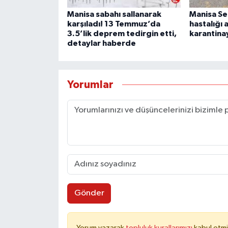
Manisa sabahı sallanarak
Manisa Se
karşıladı! 13 Temmuz’da
hastalığı 
3.5’lik deprem tedirgin etti,
karantinay
detaylar haberde
Yorumlar
Gönder
Yorum yazarak
topluluk kurallarımızı
kabul etmi