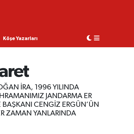
Köşe Yazarları
aret
ĞAN İRA, 1996 YILINDA
AHRAMANIMIZ JANDARMA ER
İYE BAŞKANI CENGİZ ERGÜN’ÜN
HER ZAMAN YANLARINDA