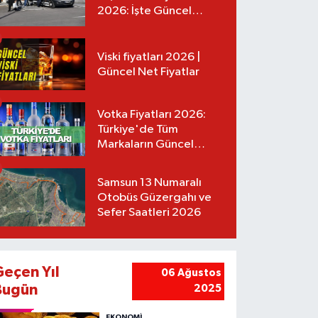
2026: İşte Güncel
Tarifeler
Viski fiyatları 2026 |
Güncel Net Fiyatlar
Votka Fiyatları 2026:
Türkiye'de Tüm
Markaların Güncel
Listesi
Samsun 13 Numaralı
Otobüs Güzergahı ve
Sefer Saatleri 2026
Geçen Yıl
06 Ağustos
Bugün
2025
EKONOMİ