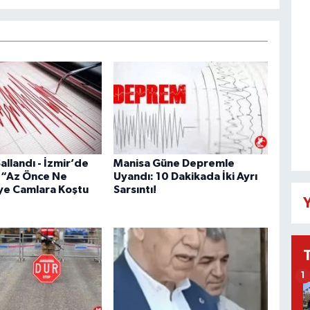
allandı - İzmir’de
Manisa Güne Depremle
 “Az Önce Ne
Uyandı: 10 Dakikada İki Ayrı
ye Camlara Koştu
Sarsıntı!
Y
1