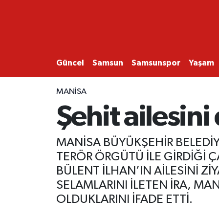
GÜNCEL
SAMSUN
Güncel
Samsun
Samsunspor
Yaşam
SAMSUNSPOR
MANISA
Şehit ailesin
EKONOMİ
YAŞAM
MANİSA BÜYÜKŞEHİR BELEDİYE
TERÖR ÖRGÜTÜ İLE GİRDİĞİ
BÜLENT İLHAN’IN AİLESİNİ Z
SELAMLARINI İLETEN İRA, M
OLDUKLARINI İFADE ETTİ.