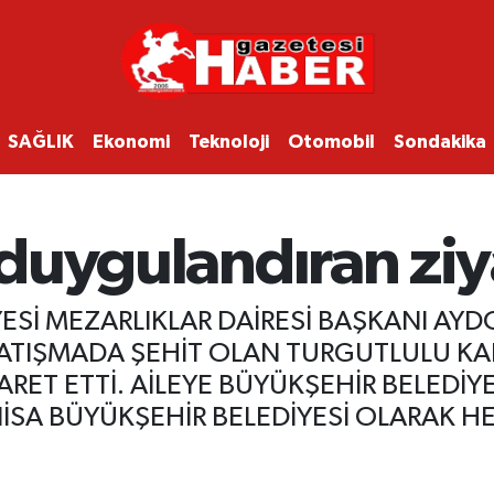
SAĞLIK
Ekonomi
Teknoloji
Otomobil
Sondakika
i duygulandıran ziy
Sİ MEZARLIKLAR DAİRESİ BAŞKANI AYDO
 ÇATIŞMADA ŞEHİT OLAN TURGUTLULU K
İYARET ETTİ. AİLEYE BÜYÜKŞEHİR BELED
ANİSA BÜYÜKŞEHİR BELEDİYESİ OLARAK 