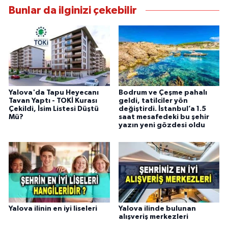
Bunlar da ilginizi çekebilir
Yalova'da Tapu Heyecanı
Bodrum ve Çeşme pahalı
Tavan Yaptı - TOKİ Kurası
geldi, tatilciler yön
Çekildi, İsim Listesi Düştü
değiştirdi. İstanbul’a 1.5
Mü?
saat mesafedeki bu şehir
yazın yeni gözdesi oldu
Yalova ilinin en iyi liseleri
Yalova ilinde bulunan
alışveriş merkezleri