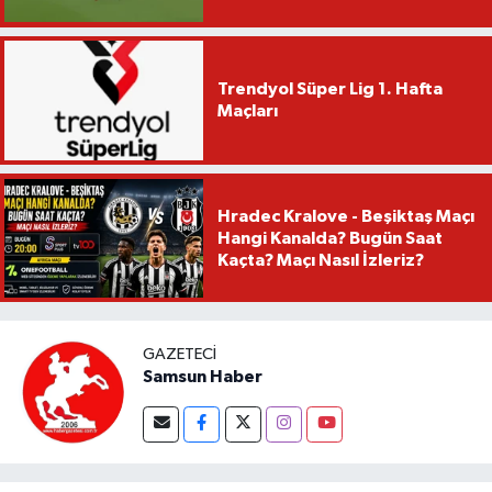
Trendyol Süper Lig 1. Hafta
Maçları
Hradec Kralove - Beşiktaş Maçı
Hangi Kanalda? Bugün Saat
Kaçta? Maçı Nasıl İzleriz?
GAZETECI
Samsun Haber