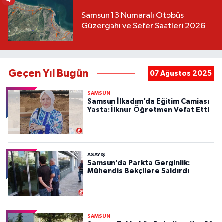
4
Samsun 13 Numaralı Otobüs
Güzergahı ve Sefer Saatleri 2026
Geçen Yıl Bugün
07 Ağustos 2025
SAMSUN
Samsun İlkadım’da Eğitim Camiası
Yasta: İlknur Öğretmen Vefat Etti
ASAYIŞ
Samsun’da Parkta Gerginlik:
Mühendis Bekçilere Saldırdı
SAMSUN