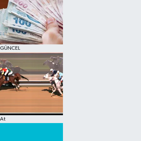
GÜNCEL
At