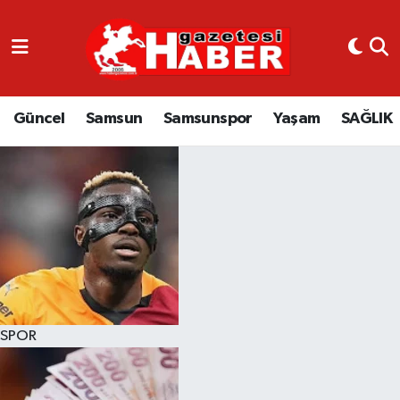
GÜNCEL
SAMSUN
Güncel
Samsun
Samsunspor
Yaşam
SAĞLIK
SAMSUNSPOR
EKONOMİ
YAŞAM
SPOR