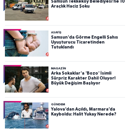
Samsun Tekkeköy Belediyesi’ne 10
Araçlık Haciz Şoku
ASAYIŞ
Samsun'da Görme Engelli Şahıs
Uyuşturucu Ticaretinden
Tutuklandı
MAGAZİN
Arka Sokaklar'a 'Bozo' İsimli
Sürpriz Karakter Dahil Oluyor!
Büyük Değişim Başlıyor
GÜNDEM
Yalova’dan Açıldı, Marmara’da
Kayboldu: Halit Yukay Nerede?