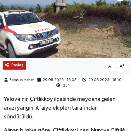
Paylaş
-
+
A
A
Samsun Haber
29.08.2023 - 18:05
29.08.2023 - 18:10
234
Yalova’nın Çiftlikköy ilçesinde meydana gelen
arazi yangını itfaiye ekipleri tarafından
söndürüldü.
Alınan bilgiye göre, Çiftlikköy ilçesi Nurova Çiftliği