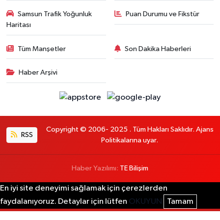
Samsun Trafik Yoğunluk
Puan Durumu ve Fikstür
Haritası
Tüm Manşetler
Son Dakika Haberleri
Haber Arşivi
Copyright © 2006- 2025 . Tüm Hakları Saklıdır. Ajans
RSS
Politikalarına uyar.
Haber Yazılımı:
TE Bilişim
En iyi site deneyimi sağlamak için çerezlerden
faydalanıyoruz. Detaylar için lütfen
OKUYUN
Tamam