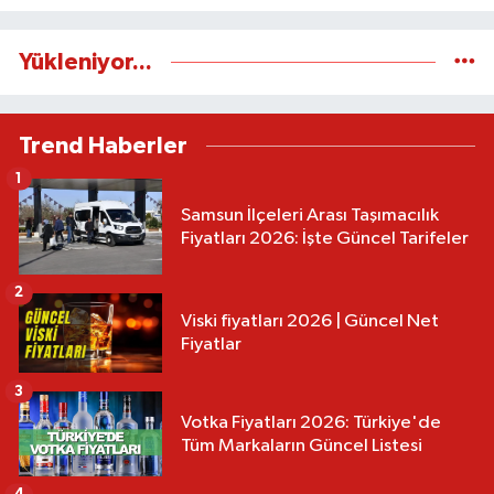
Yükleniyor...
Trend Haberler
1
Samsun İlçeleri Arası Taşımacılık
Fiyatları 2026: İşte Güncel Tarifeler
2
Viski fiyatları 2026 | Güncel Net
Fiyatlar
3
Votka Fiyatları 2026: Türkiye'de
Tüm Markaların Güncel Listesi