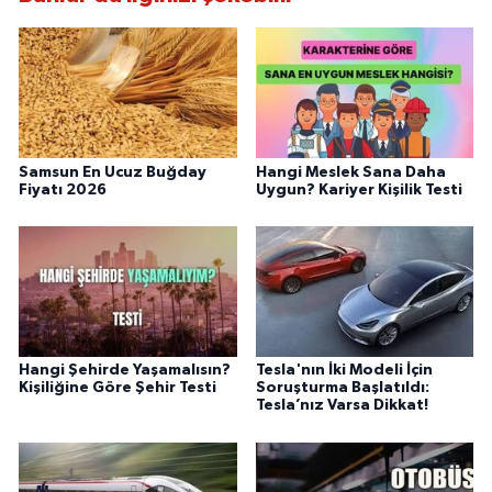
Samsun En Ucuz Buğday
Hangi Meslek Sana Daha
Fiyatı 2026
Uygun? Kariyer Kişilik Testi
Hangi Şehirde Yaşamalısın?
Tesla'nın İki Modeli İçin
Kişiliğine Göre Şehir Testi
Soruşturma Başlatıldı:
Tesla’nız Varsa Dikkat!