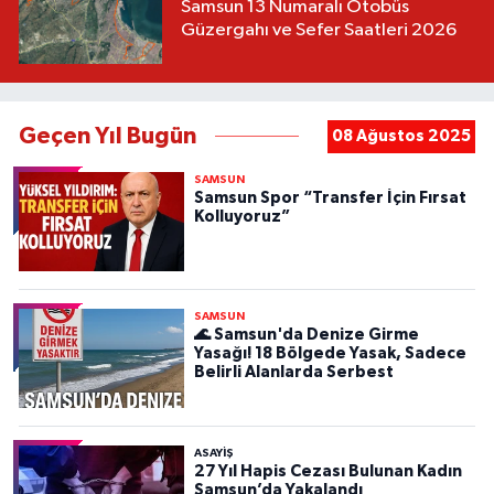
Samsun 13 Numaralı Otobüs
Güzergahı ve Sefer Saatleri 2026
Geçen Yıl Bugün
08 Ağustos 2025
SAMSUN
Samsun Spor “Transfer İçin Fırsat
Kolluyoruz”
SAMSUN
🌊 Samsun'da Denize Girme
Yasağı! 18 Bölgede Yasak, Sadece
Belirli Alanlarda Serbest
ASAYIŞ
27 Yıl Hapis Cezası Bulunan Kadın
Samsun’da Yakalandı