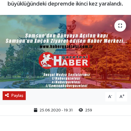
büyüklüğündeki depremde ikinci kez yaralandı.
Paylaş
-
+
A
A
25.06.2020 - 19:31
259