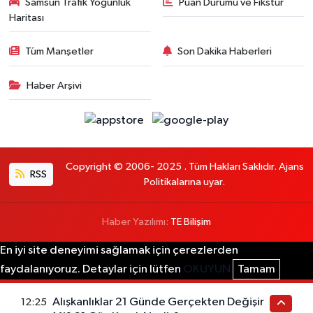
Samsun Trafik Yoğunluk
Puan Durumu ve Fikstür
Haritası
Tüm Manşetler
Son Dakika Haberleri
Haber Arşivi
Copyright © 2006- 2025 . Tüm Hakları Saklıdır. Ajans
RSS
Politikalarına uyar.
Haber Yazılımı:
TE Bilişim
En iyi site deneyimi sağlamak için çerezlerden
faydalanıyoruz. Detaylar için lütfen
OKUYUN
Tamam
Alışkanlıklar 21 Günde Gerçekten Değişir
12:25