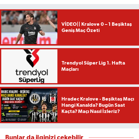
VİDEO|| Kralove 0 – 1 Beşiktaş
Geniş Maç Özeti
Trendyol Süper Lig 1. Hafta
Maçları
Hradec Kralove - Beşiktaş Maçı
Hangi Kanalda? Bugün Saat
Kaçta? Maçı Nasıl İzleriz?
Bunlar da ilginizi çekebilir