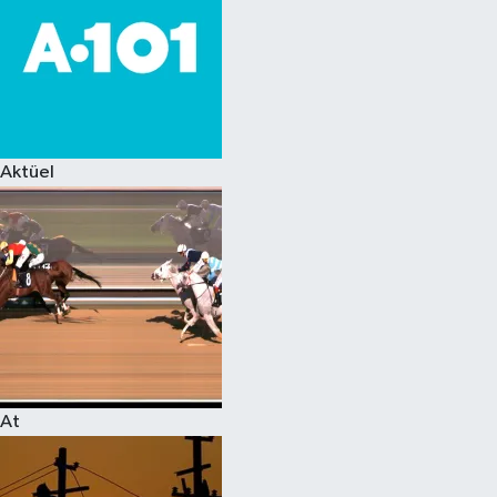
Aktüel
At