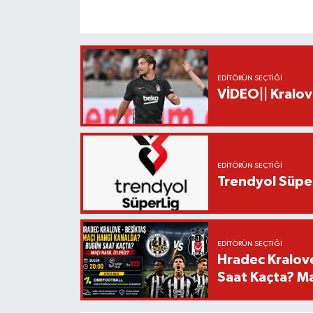
EDITÖRÜN SEÇTIĞI
VİDEO|| Kralov
EDITÖRÜN SEÇTIĞI
Trendyol Süper
EDITÖRÜN SEÇTIĞI
Hradec Kralov
Saat Kaçta? Maç