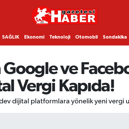
SAĞLIK
Ekonomi
Teknoloji
Otomobil
Sondakika
Google ve Facebo
tal Vergi Kapıda!
ev dijital platformlara yönelik yeni verg