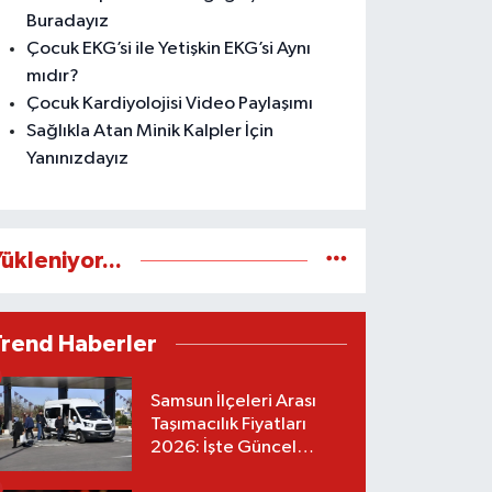
Buradayız
Çocuk EKG’si ile Yetişkin EKG’si Aynı
mıdır?
Çocuk Kardiyolojisi Video Paylaşımı
Sağlıkla Atan Minik Kalpler İçin
Yanınızdayız
ükleniyor...
Trend Haberler
Samsun İlçeleri Arası
Taşımacılık Fiyatları
2026: İşte Güncel
Tarifeler