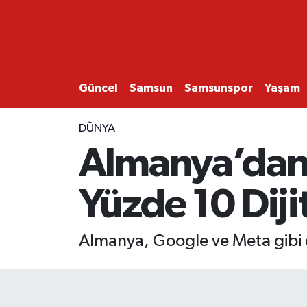
GÜNCEL
SAMSUN
Güncel
Samsun
Samsunspor
Yaşam
SAMSUNSPOR
DÜNYA
Almanya’dan 
EKONOMİ
Yüzde 10 Diji
YAŞAM
Almanya, Google ve Meta gibi d