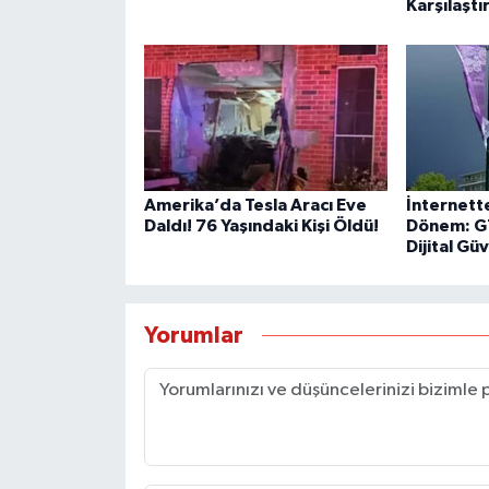
Karşılaştı
Amerika’da Tesla Aracı Eve
İnternette
Daldı! 76 Yaşındaki Kişi Öldü!
Dönem: G7
Dijital Gü
Yorumlar