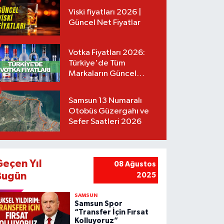
Viski fiyatları 2026 |
Güncel Net Fiyatlar
Votka Fiyatları 2026:
Türkiye'de Tüm
Markaların Güncel
Listesi
Samsun 13 Numaralı
Otobüs Güzergahı ve
Sefer Saatleri 2026
Geçen Yıl
08 Ağustos
Bugün
2025
SAMSUN
Samsun Spor
“Transfer İçin Fırsat
Kolluyoruz”