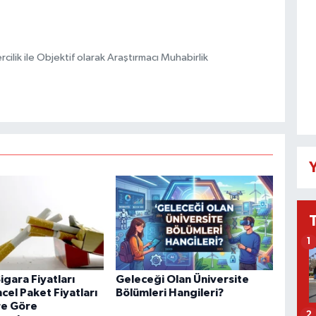
ilik ile Objektif olarak Araştırmacı Muhabirlik
Y
1
gara Fiyatları
Geleceği Olan Üniversite
cel Paket Fiyatları
Bölümleri Hangileri?
re Göre
2