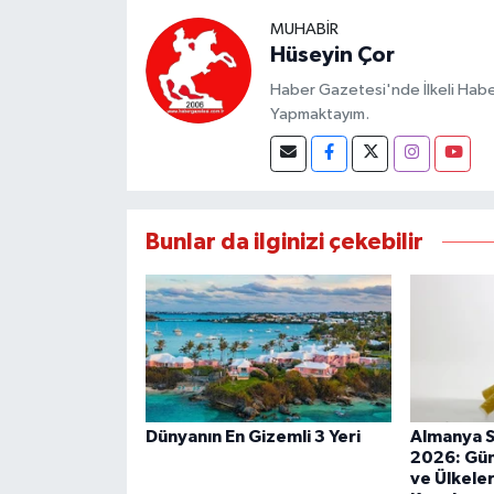
MUHABIR
Hüseyin Çor
Haber Gazetesi'nde İlkeli Haberc
Yapmaktayım.
Bunlar da ilginizi çekebilir
Dünyanın En Gizemli 3 Yeri
Almanya Si
2026: Gün
ve Ülkele