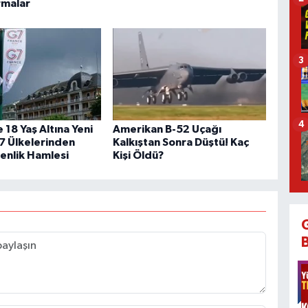
rmalar
3
4
 18 Yaş Altına Yeni
Amerikan B-52 Uçağı
 Ülkelerinden
Kalkıştan Sonra Düştü! Kaç
venlik Hamlesi
Kişi Öldü?