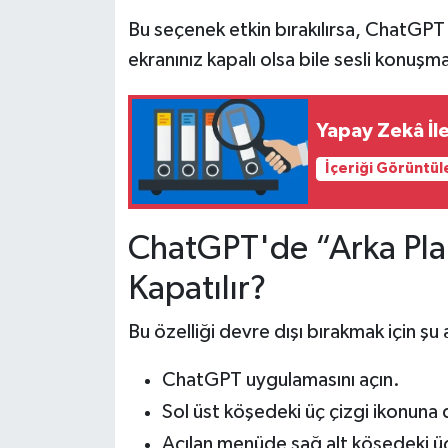
Bu seçenek etkin bırakılırsa, ChatGP
ekranınız kapalı olsa bile sesli konuşm
Yapay Zekâ İle
İçeriği Görüntül
ChatGPT'de “Arka Pla
Kapatılır?
Bu özelliği devre dışı bırakmak için şu 
ChatGPT uygulamasını açın.
Sol üst köşedeki üç çizgi ikonuna
Açılan menüde sağ alt köşedeki ü