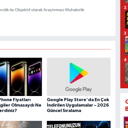
2
ilik ile Objektif olarak Araştırmacı Muhabirlik
3
4
Phone Fiyatları
Google Play Store'da En Çok
giler Olmasaydı Ne
İndirilen Uygulamalar – 2026
rdiniz?
Güncel Sıralama