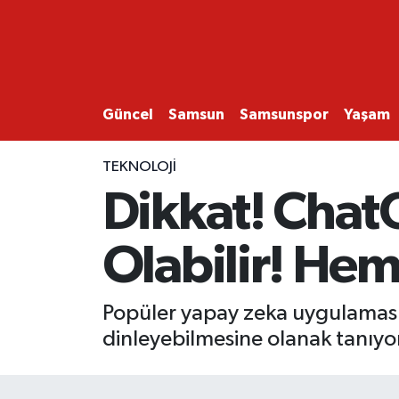
GÜNCEL
SAMSUN
Güncel
Samsun
Samsunspor
Yaşam
SAMSUNSPOR
TEKNOLOJI
Dikkat! ChatG
EKONOMİ
Olabilir! Hem
YAŞAM
Popüler yapay zeka uygulaması C
dinleyebilmesine olanak tanıyor