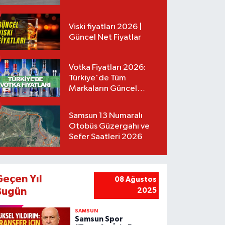
Tarifeler
Viski fiyatları 2026 |
Güncel Net Fiyatlar
Votka Fiyatları 2026:
Türkiye'de Tüm
Markaların Güncel
Listesi
Samsun 13 Numaralı
Otobüs Güzergahı ve
Sefer Saatleri 2026
Geçen Yıl
08 Ağustos
Bugün
2025
SAMSUN
Samsun Spor