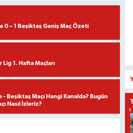
e 0 – 1 Beşiktaş Geniş Maç Özeti
 Lig 1. Hafta Maçları
Y
e - Beşiktaş Maçı Hangi Kanalda? Bugün
ı Nasıl İzleriz?
1