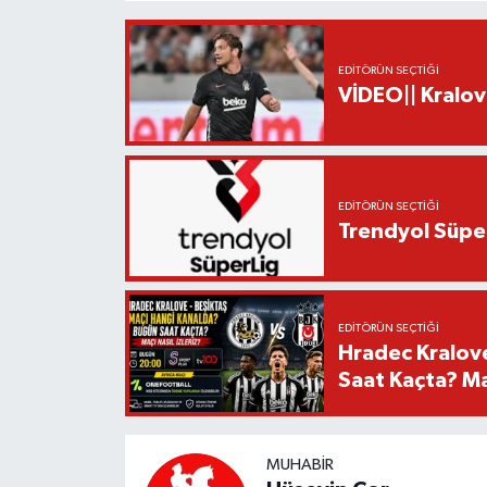
EDITÖRÜN SEÇTIĞI
VİDEO|| Kralov
EDITÖRÜN SEÇTIĞI
Trendyol Süper
EDITÖRÜN SEÇTIĞI
Hradec Kralov
Saat Kaçta? Maç
MUHABIR