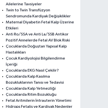
Ailelerine Tavsiyeler
Twin to Twin Transfüzyon
Sendromunda Kardiyak Değişiklikler
Maternal Diyabetin Fetal Kalp Üzerine
Etkileri
Anti Ro/SSA ve Anti La/SSB Antikor
Pozitif Annelerde Fetal AV Blok Riski
Çocuklarda Doğuştan Yapısal Kalp
Hastalıkları
Çocuk Kardiyolojisi Bilgilendirme
İçeriği
Çocuklarda EKG Nasıl Çekilir?
Çocuklarda Kalp Kasılma
Bozukluklarının Tanısı ve Tedavisi
Çocuklarda Kalp Yetmezliği
Çocuklarda Ritim Bozukluğu
Fetal Aritmilerin İntrauterin Yönetimi
Hidrops Fetalis ve Kardiyak Nedenler