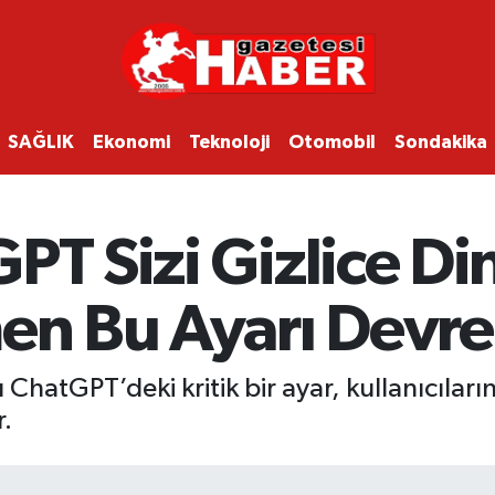
SAĞLIK
Ekonomi
Teknoloji
Otomobil
Sondakika
PT Sizi Gizlice Din
en Bu Ayarı Devre 
hatGPT’deki kritik bir ayar, kullanıcılar
.