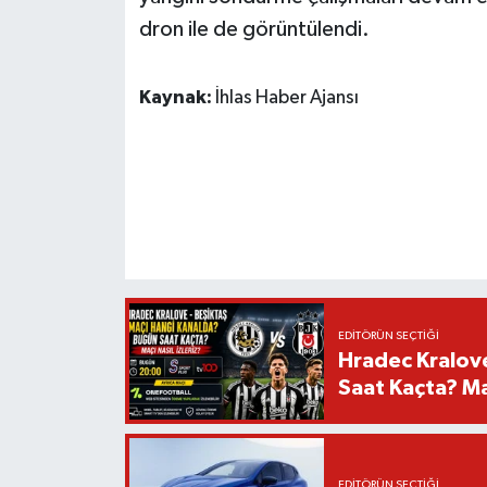
dron ile de görüntülendi.
Kaynak:
İhlas Haber Ajansı
EDITÖRÜN SEÇTIĞI
Hradec Kralov
Saat Kaçta? Maç
EDITÖRÜN SEÇTIĞI