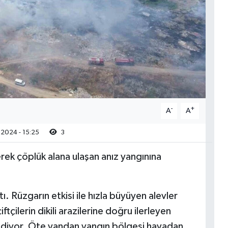
-
+
A
A
2024 - 15:25
3
rek çöplük alana ulaşan anız yangınına
ı. Rüzgarın etkisi ile hızla büyüyen alevler
tçilerin dikili arazilerine doğru ilerleyen
ediyor. Öte yandan yangın bölgesi havadan