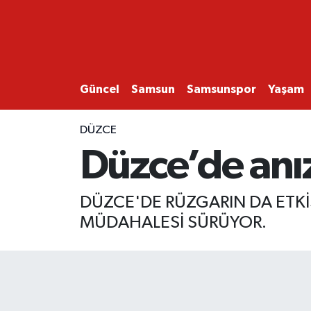
GÜNCEL
SAMSUN
Güncel
Samsun
Samsunspor
Yaşam
SAMSUNSPOR
DÜZCE
Düzce’de anı
EKONOMİ
YAŞAM
DÜZCE'DE RÜZGARIN DA ETKİ
MÜDAHALESİ SÜRÜYOR.