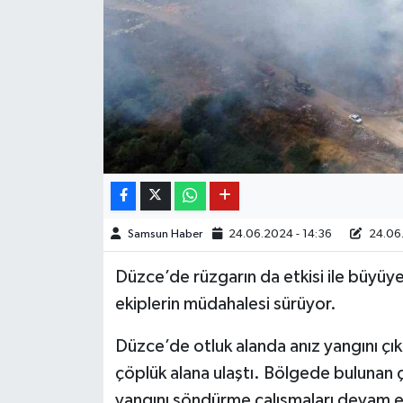
Samsun Haber
24.06.2024 - 14:36
24.06.
Düzce’de rüzgarın da etkisi ile büyüye
ekiplerin müdahalesi sürüyor.
Düzce’de otluk alanda anız yangını çıkt
çöplük alana ulaştı. Bölgede bulunan çif
yangını söndürme çalışmaları devam 