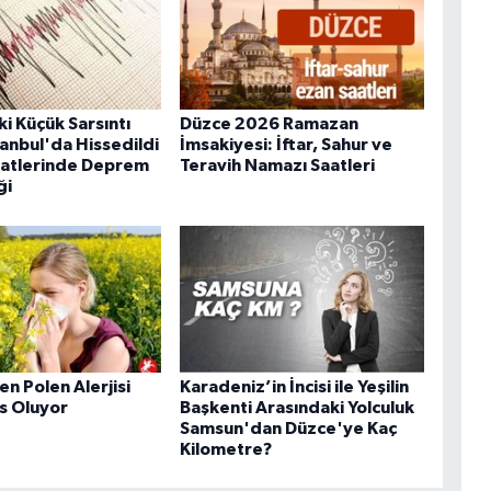
i Küçük Sarsıntı
Düzce 2026 Ramazan
anbul'da Hissedildi
İmsakiyesi: İftar, Sahur ve
aatlerinde Deprem
Teravih Namazı Saatleri
ği
en Polen Alerjisi
Karadeniz’in İncisi ile Yeşilin
s Oluyor
Başkenti Arasındaki Yolculuk
Samsun'dan Düzce'ye Kaç
Kilometre?