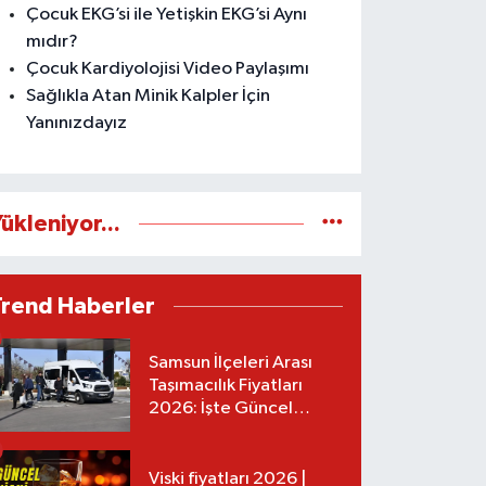
Çocuk EKG’si ile Yetişkin EKG’si Aynı
mıdır?
Çocuk Kardiyolojisi Video Paylaşımı
Sağlıkla Atan Minik Kalpler İçin
Yanınızdayız
ükleniyor...
Trend Haberler
Samsun İlçeleri Arası
Taşımacılık Fiyatları
2026: İşte Güncel
Tarifeler
Viski fiyatları 2026 |