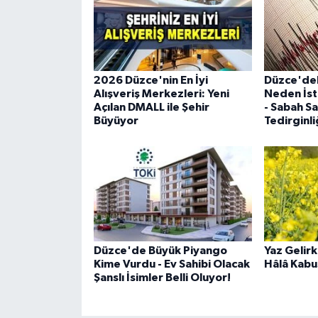
2026 Düzce'nin En İyi
Düzce'dek
Alışveriş Merkezleri: Yeni
Neden İst
Açılan DMALL ile Şehir
- Sabah S
Büyüyor
Tedirginli
Düzce'de Büyük Piyango
Yaz Gelirk
Kime Vurdu - Ev Sahibi Olacak
Hâlâ Kabu
Şanslı İsimler Belli Oluyor!