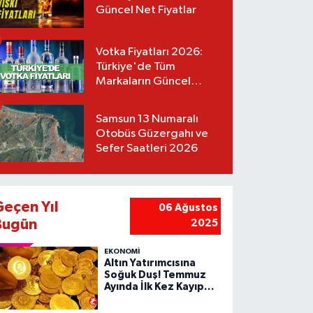
Güncel Net Fiyatlar
Votka Fiyatları 2026:
Türkiye'de Tüm
Markaların Güncel
Listesi
Samsun 13 Numaralı
Otobüs Güzergahı ve
Sefer Saatleri 2026
Geçen Yıl
06 Ağustos
Bugün
2025
EKONOMİ
Altın Yatırımcısına
Soğuk Duş! Temmuz
Ayında İlk Kez Kayıp
Yazdı