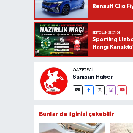
Renault Clio F
EDITÖRÜN SEÇTIĞI
Sporting Lizbo
Hangi Kanalda
GAZETECI
Samsun Haber
Bunlar da ilginizi çekebilir