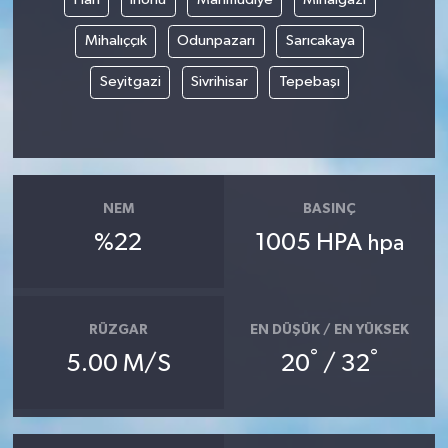
Mihalıççık
Odunpazarı
Sarıcakaya
Seyitgazi
Sivrihisar
Tepebaşı
NEM
BASINÇ
%22
1005 HPA
hpa
RÜZGAR
EN DÜŞÜK / EN YÜKSEK
°
°
5.00 M/S
20
/ 32