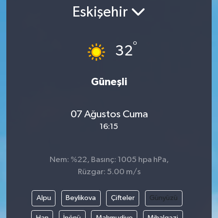
Eskişehir
°
32
Güneşli
07 Ağustos Cuma
16:15
Nem: %22, Basınç: 1005 hpa hPa,
Rüzgar: 5.00 m/s
Alpu
Beylikova
Çifteler
Günyüzü
Han
İnönü
Mahmudiye
Mihalgazi