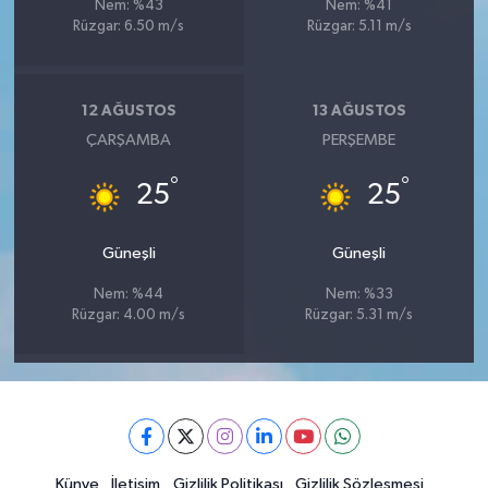
Nem: %43
Nem: %41
Rüzgar: 6.50 m/s
Rüzgar: 5.11 m/s
12 AĞUSTOS
13 AĞUSTOS
ÇARŞAMBA
PERŞEMBE
°
°
25
25
Güneşli
Güneşli
Nem: %44
Nem: %33
Rüzgar: 4.00 m/s
Rüzgar: 5.31 m/s
Künye
İletişim
Gizlilik Politikası
Gizlilik Sözleşmesi