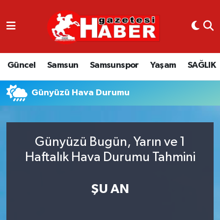
GÜNCEL
SAMSUN
Güncel
Samsun
Samsunspor
Yaşam
SAĞLIK
SAMSUNSPOR
Günyüzü Hava Durumu
EKONOMİ
YAŞAM
Günyüzü Bugün, Yarın ve 1
Haftalık Hava Durumu Tahmini
ŞU AN