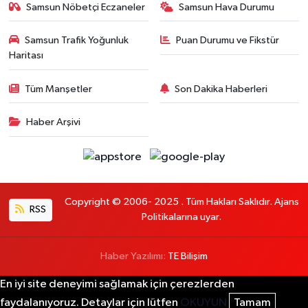
Samsun Nöbetçi Eczaneler
Samsun Hava Durumu
Samsun Trafik Yoğunluk
Puan Durumu ve Fikstür
Haritası
Tüm Manşetler
Son Dakika Haberleri
Haber Arşivi
Copyright © 2006- 2025 . Tüm Hakları Saklıdır. Ajans
RSS
Politikalarına uyar.
Haber Yazılımı:
TE Bilişim
En iyi site deneyimi sağlamak için çerezlerden
faydalanıyoruz. Detaylar için lütfen
OKUYUN
Tamam