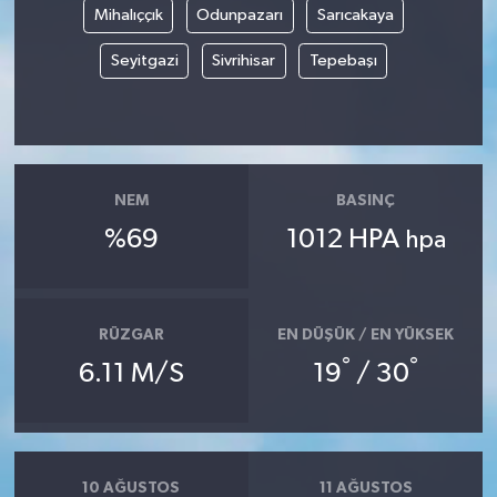
Mihalıççık
Odunpazarı
Sarıcakaya
Seyitgazi
Sivrihisar
Tepebaşı
NEM
BASINÇ
%69
1012 HPA
hpa
RÜZGAR
EN DÜŞÜK / EN YÜKSEK
°
°
6.11 M/S
19
/ 30
10 AĞUSTOS
11 AĞUSTOS