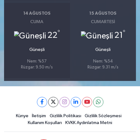
14 AĞUSTOS
15 AĞUSTOS
CUMA
CUMARTESI
°
°
22
21
Güneşli
Güneşli
Nem: %57
Nem: %54
Rüzgar: 9.50 m/s
Rüzgar: 9.31 m/s
Künye
İletişim
Gizlilik Politikası
Gizlilik Sözleşmesi
Kullanım Koşulları
KVKK Aydınlatma Metni