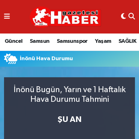
GÜNCEL
SAMSUN
Güncel
Samsun
Samsunspor
Yaşam
SAĞLIK
SAMSUNSPOR
İnönü Hava Durumu
EKONOMİ
YAŞAM
İnönü Bugün, Yarın ve 1 Haftalık
Hava Durumu Tahmini
ŞU AN