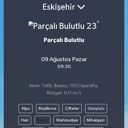
Eskişehir
°
23
Parçalı Bulutlu
09 Ağustos Pazar
09:30
Nem: %69, Basınç: 1012 hpa hPa,
Rüzgar: 6.11 m/s
Alpu
Beylikova
Çifteler
Günyüzü
Han
İnönü
Mahmudiye
Mihalgazi