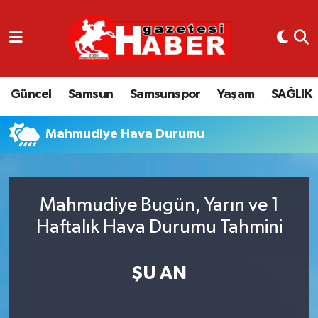
GÜNCEL
SAMSUN
Güncel
Samsun
Samsunspor
Yaşam
SAĞLIK
SAMSUNSPOR
Mahmudiye Hava Durumu
EKONOMİ
YAŞAM
Mahmudiye Bugün, Yarın ve 1
Haftalık Hava Durumu Tahmini
ŞU AN