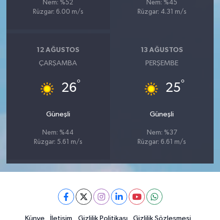
Nem: %52
Nem: %45
Rüzgar: 6.00 m/s
Rüzgar: 4.31 m/s
12 AĞUSTOS
13 AĞUSTOS
ÇARŞAMBA
PERŞEMBE
°
°
26
25
Güneşli
Güneşli
Nem: %44
Nem: %37
Rüzgar: 5.61 m/s
Rüzgar: 6.61 m/s
Künye
İletişim
Gizlilik Politikası
Gizlilik Sözleşmesi