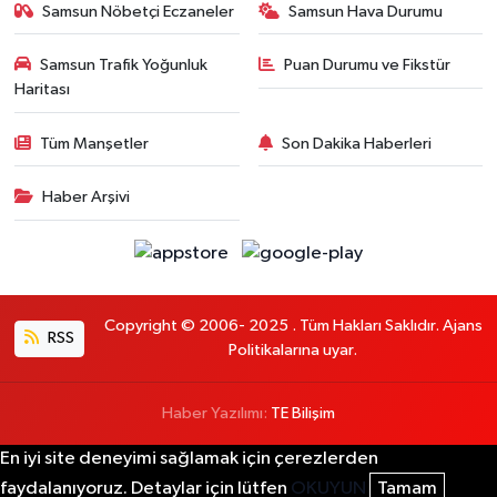
Samsun Nöbetçi Eczaneler
Samsun Hava Durumu
Samsun Trafik Yoğunluk
Puan Durumu ve Fikstür
Haritası
Tüm Manşetler
Son Dakika Haberleri
Haber Arşivi
Copyright © 2006- 2025 . Tüm Hakları Saklıdır. Ajans
RSS
Politikalarına uyar.
Haber Yazılımı:
TE Bilişim
En iyi site deneyimi sağlamak için çerezlerden
faydalanıyoruz. Detaylar için lütfen
OKUYUN
Tamam