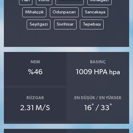
Mihalıççık
Odunpazarı
Sarıcakaya
Seyitgazi
Sivrihisar
Tepebaşı
NEM
BASINÇ
%46
1009 HPA
hpa
RÜZGAR
EN DÜŞÜK / EN YÜKSEK
°
°
2.31 M/S
16
/ 33