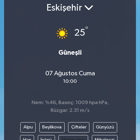
Eskişehir
°
25
Güneşli
07 Ağustos Cuma
10:00
Nem: %46, Basınç: 1009 hpa hPa,
Rüzgar: 2.31 m/s
Alpu
Beylikova
Çifteler
Günyüzü
Han
İnönü
Mahmudiye
Mihalgazi