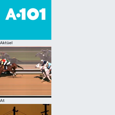
Aktüel
At