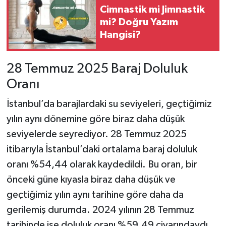
Cimnastik mi Jimnastik
mi? Doğru Yazım
Hangisi?
28 Temmuz 2025 Baraj Doluluk
Oranı
İstanbul’da barajlardaki su seviyeleri, geçtiğimiz
yılın aynı dönemine göre biraz daha düşük
seviyelerde seyrediyor. 28 Temmuz 2025
itibarıyla İstanbul’daki ortalama baraj doluluk
oranı %54,44 olarak kaydedildi. Bu oran, bir
önceki güne kıyasla biraz daha düşük ve
geçtiğimiz yılın aynı tarihine göre daha da
gerilemiş durumda. 2024 yılının 28 Temmuz
tarihinde ise doluluk oranı %59,49 civarındaydı.