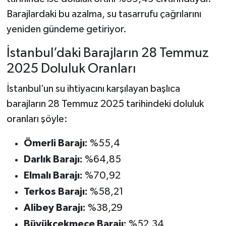
Barajlardaki bu azalma, su tasarrufu çağrılarını
yeniden gündeme getiriyor.
İstanbul’daki Barajların 28 Temmuz
2025 Doluluk Oranları
İstanbul’un su ihtiyacını karşılayan başlıca
barajların 28 Temmuz 2025 tarihindeki doluluk
oranları şöyle:
Ömerli Barajı:
%55,4
Darlık Barajı:
%64,85
Elmalı Barajı:
%70,92
Terkos Barajı:
%58,21
Alibey Barajı:
%38,29
Büyükçekmece Barajı:
%52,34