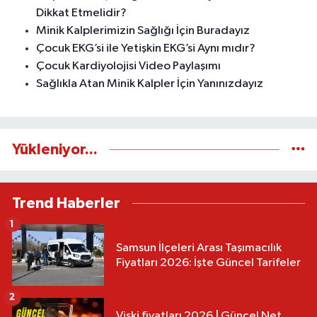
Dikkat Etmelidir?
Minik Kalplerimizin Sağlığı İçin Buradayız
Çocuk EKG’si ile Yetişkin EKG’si Aynı mıdır?
Çocuk Kardiyolojisi Video Paylaşımı
Sağlıkla Atan Minik Kalpler İçin Yanınızdayız
Yükleniyor...
Trend Haberler
1
Samsun İlçeleri Arası Taşımacılık
Fiyatları 2026: İşte Güncel Tarifeler
2
Viski fiyatları 2026 | Güncel Net