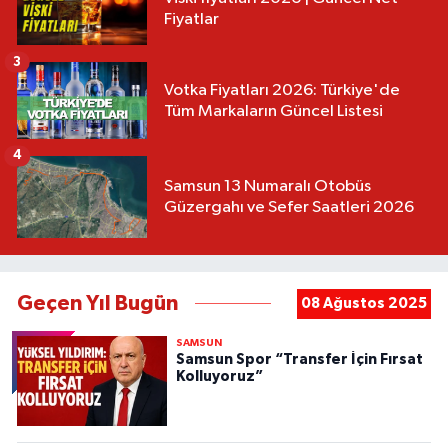
Fiyatlar
3
Votka Fiyatları 2026: Türkiye'de
Tüm Markaların Güncel Listesi
4
Samsun 13 Numaralı Otobüs
Güzergahı ve Sefer Saatleri 2026
Geçen Yıl Bugün
08 Ağustos 2025
SAMSUN
Samsun Spor “Transfer İçin Fırsat
Kolluyoruz”