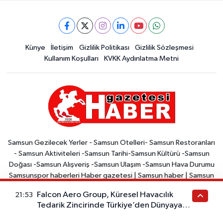
Künye
İletişim
Gizlilik Politikası
Gizlilik Sözleşmesi
Kullanım Koşulları
KVKK Aydınlatma Metni
Samsun Gezilecek Yerler - Samsun Otelleri- Samsun Restoranları
- Samsun Aktiviteleri -Samsun Tarihi-Samsun Kültürü -Samsun
Doğası -Samsun Alışveriş -Samsun Ulaşım -Samsun Hava Durumu
Samsunspor haberleri Haber gazetesi | Samsun haber | Samsun
haberleri | Samsunspor Sitede, Samsun ilinde gerçekleşen yerel
Falcon Aero Group, Küresel Havacılık
21:53
haberler, Türkiye ve dünya gündemi ile ilgili haberler yer
Tedarik Zincirinde Türkiye’den Dünyaya
almaktadır. Samsun Haber, Samsun'da yaşayan ve Samsun ile ilgili
Açılıyor
haberleri takip etmek isteyenler için bir kaynaktır. Site, arama