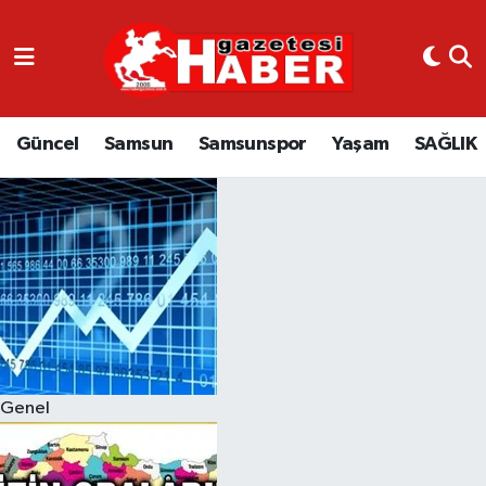
GÜNCEL
SAMSUN
Güncel
Samsun
Samsunspor
Yaşam
SAĞLIK
SAMSUNSPOR
EKONOMİ
YAŞAM
Genel