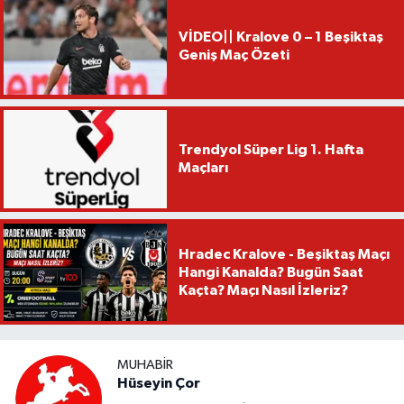
VİDEO|| Kralove 0 – 1 Beşiktaş
Geniş Maç Özeti
Trendyol Süper Lig 1. Hafta
Maçları
Hradec Kralove - Beşiktaş Maçı
Hangi Kanalda? Bugün Saat
Kaçta? Maçı Nasıl İzleriz?
MUHABIR
Hüseyin Çor