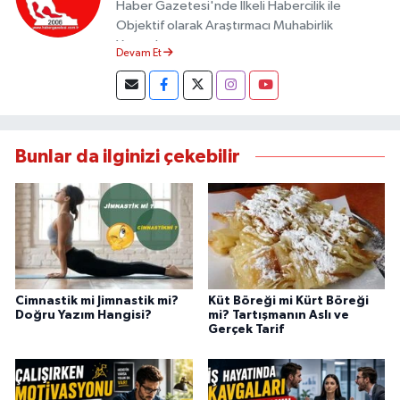
Haber Gazetesi'nde İlkeli Habercilik ile
Objektif olarak Araştırmacı Muhabirlik
Yapmaktayım.
Devam Et
Bunlar da ilginizi çekebilir
Cimnastik mi Jimnastik mi?
Küt Böreği mi Kürt Böreği
Doğru Yazım Hangisi?
mi? Tartışmanın Aslı ve
Gerçek Tarif