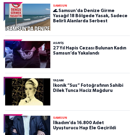
SAMSUN
🌊 Samsun'da Denize Girme
Yasağı! 18 Bölgede Yasak, Sadece
Belirli Alanlarda Serbest
ASAYIŞ
27 Yıl Hapis Cezası Bulunan Kadın
Samsun’da Yakalandı
YAŞAM
İkonik “Sus” Fotoğrafının Sahibi
Dilek Tunca Haciz Mağduru
SAMSUN
İlkadım’da 16.800 Adet
Uyuşturucu Hap Ele Geçirildi