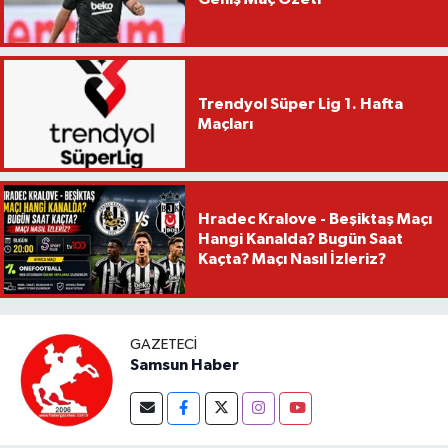
Trendyol Süper Lig 1. Hafta
Maçları
Hradec Kralove - Beşiktaş Maçı
Hangi Kanalda? Bugün Saat
Kaçta? Maçı Nasıl İzleriz?
GAZETECI
Samsun Haber