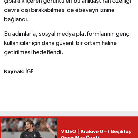
çıplaklık içeren görüntüleri bulanıklaştıran özelliği”
devre dışı bırakabilmesi de ebeveyn iznine
bağlandı.
Bu adımlarla, sosyal medya platformlarının genç
kullanıcılar için daha güvenli bir ortam haline
getirilmesi hedeflendi.
Kaynak:
İGF
VİDEO|| Kralove 0 – 1 Beşiktaş
Geniş Maç Özeti