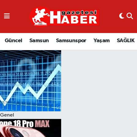
GÜNCEL
SAMSUN
Güncel
Samsun
Samsunspor
Yaşam
SAĞLIK
SAMSUNSPOR
EKONOMİ
YAŞAM
Genel