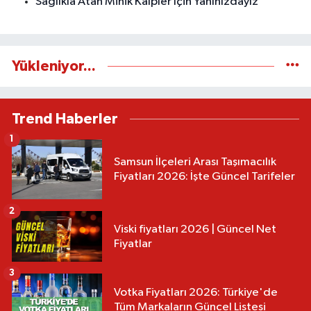
Sağlıkla Atan Minik Kalpler İçin Yanınızdayız
Yükleniyor...
Trend Haberler
1
Samsun İlçeleri Arası Taşımacılık
Fiyatları 2026: İşte Güncel Tarifeler
2
Viski fiyatları 2026 | Güncel Net
Fiyatlar
3
Votka Fiyatları 2026: Türkiye'de
Tüm Markaların Güncel Listesi