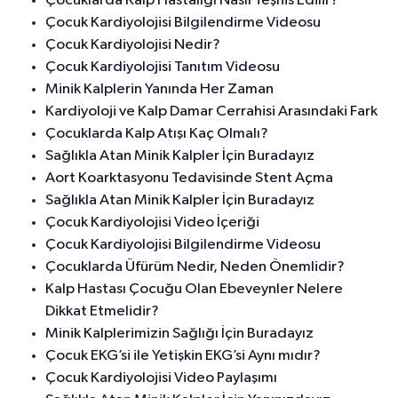
Çocuklarda Kalp Hastalığı Nasıl Teşhis Edilir?
Çocuk Kardiyolojisi Bilgilendirme Videosu
Çocuk Kardiyolojisi Nedir?
Çocuk Kardiyolojisi Tanıtım Videosu
Minik Kalplerin Yanında Her Zaman
Kardiyoloji ve Kalp Damar Cerrahisi Arasındaki Fark
Çocuklarda Kalp Atışı Kaç Olmalı?
Sağlıkla Atan Minik Kalpler İçin Buradayız
Aort Koarktasyonu Tedavisinde Stent Açma
Sağlıkla Atan Minik Kalpler İçin Buradayız
Çocuk Kardiyolojisi Video İçeriği
Çocuk Kardiyolojisi Bilgilendirme Videosu
Çocuklarda Üfürüm Nedir, Neden Önemlidir?
Kalp Hastası Çocuğu Olan Ebeveynler Nelere
Dikkat Etmelidir?
Minik Kalplerimizin Sağlığı İçin Buradayız
Çocuk EKG’si ile Yetişkin EKG’si Aynı mıdır?
Çocuk Kardiyolojisi Video Paylaşımı