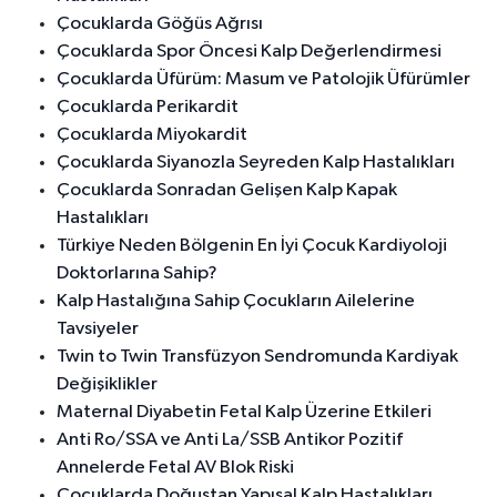
Çocuklarda Göğüs Ağrısı
Çocuklarda Spor Öncesi Kalp Değerlendirmesi
Çocuklarda Üfürüm: Masum ve Patolojik Üfürümler
Çocuklarda Perikardit
Çocuklarda Miyokardit
Çocuklarda Siyanozla Seyreden Kalp Hastalıkları
Çocuklarda Sonradan Gelişen Kalp Kapak
Hastalıkları
Türkiye Neden Bölgenin En İyi Çocuk Kardiyoloji
Doktorlarına Sahip?
Kalp Hastalığına Sahip Çocukların Ailelerine
Tavsiyeler
Twin to Twin Transfüzyon Sendromunda Kardiyak
Değişiklikler
Maternal Diyabetin Fetal Kalp Üzerine Etkileri
Anti Ro/SSA ve Anti La/SSB Antikor Pozitif
Annelerde Fetal AV Blok Riski
Çocuklarda Doğuştan Yapısal Kalp Hastalıkları