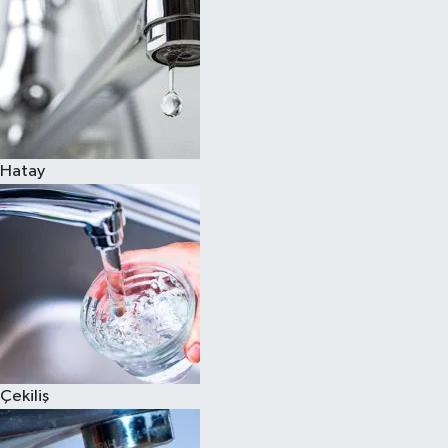
Hatay
Çekiliş