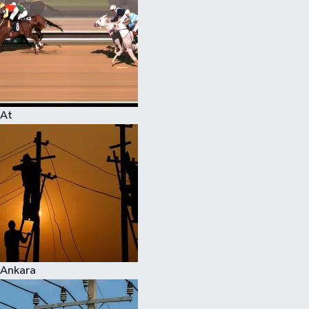
At
Ankara