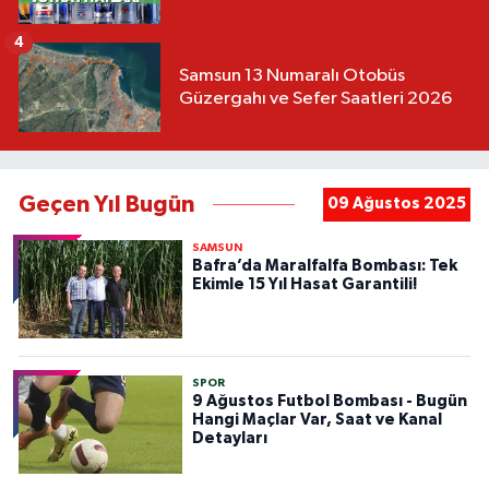
4
Samsun 13 Numaralı Otobüs
Güzergahı ve Sefer Saatleri 2026
Geçen Yıl Bugün
09 Ağustos 2025
SAMSUN
Bafra’da Maralfalfa Bombası: Tek
Ekimle 15 Yıl Hasat Garantili!
SPOR
9 Ağustos Futbol Bombası - Bugün
Hangi Maçlar Var, Saat ve Kanal
Detayları