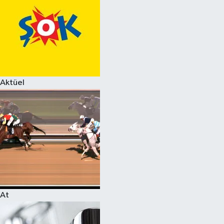
Aktüel
At