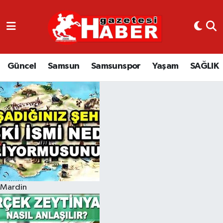
GÜNCEL
SAMSUN
Güncel
Samsun
Samsunspor
Yaşam
SAĞLIK
SAMSUNSPOR
EKONOMİ
YAŞAM
Mardin