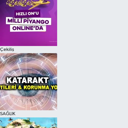
Çekiliş
SAĞLIK