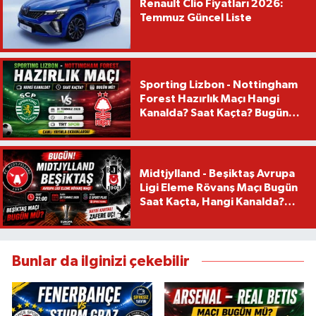
Renault Clio Fiyatları 2026:
Temmuz Güncel Liste
Sporting Lizbon - Nottingham
Forest Hazırlık Maçı Hangi
Kanalda? Saat Kaçta? Bugün
Mü?
Midtjylland - Beşiktaş Avrupa
Ligi Eleme Rövanş Maçı Bugün
Saat Kaçta, Hangi Kanalda?
Beşiktaş Maçı Bugün Mü?
Bunlar da ilginizi çekebilir