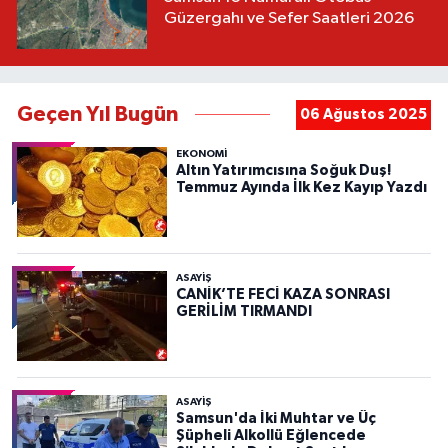
Güzergahı ve Sefer Saatleri 2026
Geçen Yıl Bugün
06 Ağustos 2025
EKONOMİ
Altın Yatırımcısına Soğuk Duş!
Temmuz Ayında İlk Kez Kayıp Yazdı
ASAYIŞ
CANİK’TE FECİ KAZA SONRASI
GERİLİM TIRMANDI
ASAYIŞ
Samsun'da İki Muhtar ve Üç
Şüpheli Alkollü Eğlencede