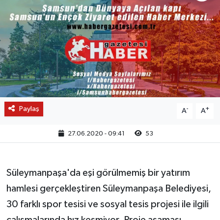
Paylaş
-
+
A
A
27.06.2020 - 09:41
53
Süleymanpaşa'da eşi görülmemiş bir yatırım
hamlesi gerçekleştiren Süleymanpaşa Belediyesi,
30 farklı spor tesisi ve sosyal tesis projesi ile ilgili
çalışmalarında hız kesmiyor. Proje aşaması