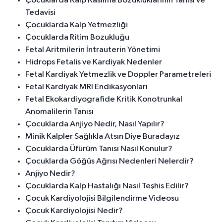
Çocuklarda Kalp Kasılma Bozukluklarının Tanısı ve
Tedavisi
Çocuklarda Kalp Yetmezliği
Çocuklarda Ritim Bozukluğu
Fetal Aritmilerin İntrauterin Yönetimi
Hidrops Fetalis ve Kardiyak Nedenler
Fetal Kardiyak Yetmezlik ve Doppler Parametreleri
Fetal Kardiyak MRI Endikasyonları
Fetal Ekokardiyografide Kritik Konotrunkal
Anomalilerin Tanısı
Çocuklarda Anjiyo Nedir, Nasıl Yapılır?
Minik Kalpler Sağlıkla Atsın Diye Buradayız
Çocuklarda Üfürüm Tanısı Nasıl Konulur?
Çocuklarda Göğüs Ağrısı Nedenleri Nelerdir?
Anjiyo Nedir?
Çocuklarda Kalp Hastalığı Nasıl Teşhis Edilir?
Çocuk Kardiyolojisi Bilgilendirme Videosu
Çocuk Kardiyolojisi Nedir?