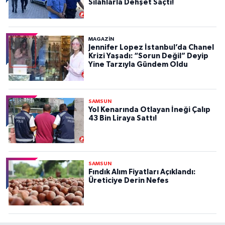
Silahlarla Dehşet Saçtı!
MAGAZİN
Jennifer Lopez İstanbul’da Chanel
Krizi Yaşadı: “Sorun Değil” Deyip
Yine Tarzıyla Gündem Oldu
SAMSUN
Yol Kenarında Otlayan İneği Çalıp
43 Bin Liraya Sattı!
SAMSUN
Fındık Alım Fiyatları Açıklandı:
Üreticiye Derin Nefes